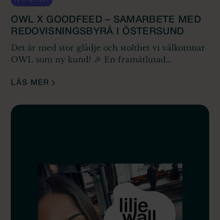
OWL X GOODFEED – SAMARBETE MED
REDOVISNINGSBYRÅ I ÖSTERSUND
Det är med stor glädje och stolthet vi välkomnar
OWL som ny kund! 🎉 En framåtlutad
redovisningsbyrå i Östersund som verkligen
brinner för att skapa långsiktiga kundrelationer
LÄS MER
och modernisera branschen.