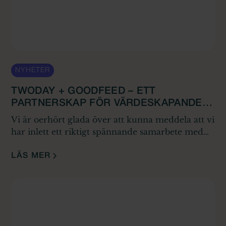
NYHETER
TWODAY + GOODFEED – ETT
PARTNERSKAP FÖR VÄRDESKAPANDE
RELATIONER
Vi är oerhört glada över att kunna meddela att vi
har inlett ett riktigt spännande samarbete med
Twoday! 🚀 Twoday är en av Nordens ledande
IT-aktörer och hjälper företag att växa genom
LÄS MER
sina innovativa digitala lösningar. Med deras
fokus på att skapa värde genom teknik är vi
stolta över att få vara en del av deras resa mot att
utveckla ännu starkare kund- och
konsultrelationer.