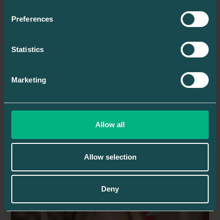
NYHETER
Preferences
GOODFEED INLEDER SAMARBETE MED
BENGT DAHLGREN
Statistics
Goodfeed + Bengt Dahlgren = Kvalitet i
praktiken!
Marketing
LÄS MER
Allow all
Allow selection
Deny