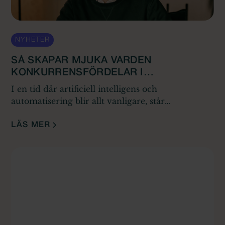
NYHETER
SÅ SKAPAR MJUKA VÄRDEN
KONKURRENSFÖRDELAR I
KONSULTBRANSCHEN
I en tid där artificiell intelligens och
automatisering blir allt vanligare, står
konsultbranschen inför ett paradigmskifte. Det
som en gång definierade framgång – hårda
LÄS MER
siffror och mätbara resultat – är på väg att
kompletteras av något mer subtilt, men ack så
kraftfullt: de mjuka värdena