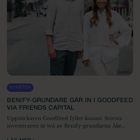
NYHETER
BENIFY-GRUNDARE GÅR IN I GOODFEED
VIA FRIENDS CAPITAL
Uppstickaren Goodfeed fyller kassan. Största
investeraren är två av Benify-grundarna Åke
Lundén och Markus Kullendorff som genom