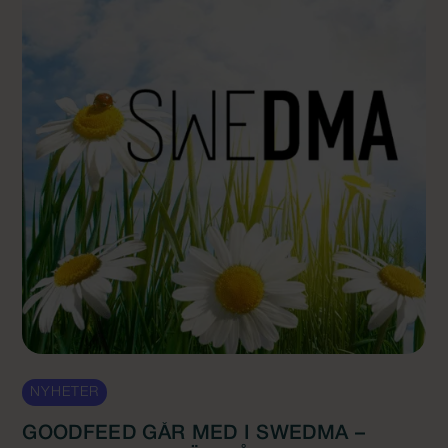
NYHETER
GOODFEED GÅR MED I SWEDMA –