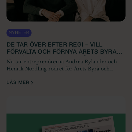
NYHETER
DE TAR ÖVER EFTER REGI – VILL
FÖRVALTA OCH FÖRNYA ÅRETS BYRÅ
OCH ÅRETS ADVOKATBYRÅ
Nu tar entreprenörerna Andréa Rylander och
Henrik Nordling rodret för Årets Byrå och
systerutmärkelsen Årets Advokatbyrå. I köpet
ingår även Excellence in Client Relations samt
LÄS MER
Byråpartners.se.