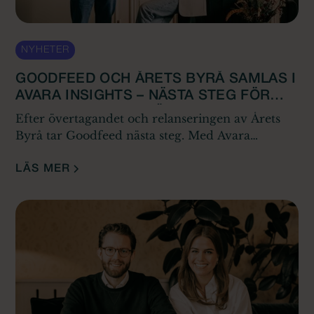
NYHETER
GOODFEED OCH ÅRETS BYRÅ SAMLAS I
AVARA INSIGHTS – NÄSTA STEG FÖR
INSIKTSDRIVEN AFFÄRSUTVECKLING I
Efter övertagandet och relanseringen av Årets
KONSULTBRANSCHEN
Byrå tar Goodfeed nästa steg. Med Avara
Insights samlas kundrelationer, branschdata och
analys i ett gemensamt bolag med ambitionen att
LÄS MER
stärka kvalitet, affärsnytta och långsiktighet i
konsultbranschen.