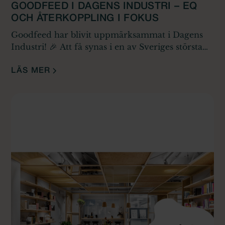
GOODFEED I DAGENS INDUSTRI – EQ
OCH ÅTERKOPPLING I FOKUS
Goodfeed har blivit uppmärksammat i Dagens
Industri! 🎉 Att få synas i en av Sveriges största
och mest inflytelserika affärstidningar är ett stort
erkännande för vårt arbete med att lyfta
LÄS MER
emotionell intelligens (EQ) som en avgörande
faktor för framgång i näringslivet.