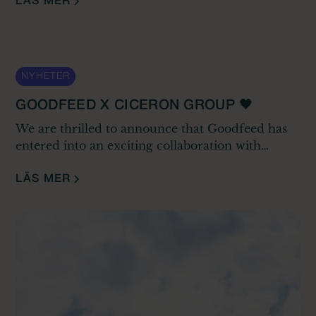
investeringsfonden Friends Capital går in när
LÄS MER
bolaget tar in över 5 miljoner kronor i en
övertecknad första runda.
NYHETER
GOODFEED X CICERON GROUP 🖤
We are thrilled to announce that Goodfeed has
entered into an exciting collaboration with
Ciceron Group, an award-winning agency based
in Stockholm!
LÄS MER