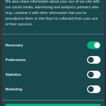
det ingen tvekan om!
We also share information about your use of our site with
our social media, advertising and analytics partners who
may combine it with other information that you’ve
provided to them or that they’ve collected from your use
Varmt välkomna och tack för förtroendet!
of their services.
TILLBAKA
Consent
Necessary
Selection
Preferences
BOKA MÖTE
Statistics
Marketing