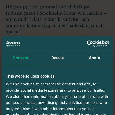
Högst upp i en gammal kaffefabrik på
Industrigatan i Stockholm hittar vi Reaktion –
en byrå där data möter kreativitet och
kommunikation skapas med både skärpa och
hjärta!
Vi har haft förmånen att träffa teamet på plats
Consent
Details
About
– en inspirerande miljö fylld av energi och
genuin nyfikenhet.
This website uses cookies
We use cookies to personalise content and ads, to
Ett särskilt tack till Jessica Peiper – din
provide social media features and to analyse our traffic.
professionalism och värme har satt tonen för
We also share information about your use of our site with
ett samarbete vi verkligen värdesätter.
our social media, advertising and analytics partners who
may combine it with other information that you’ve
TILLBAKA
provided to them or that they’ve collected from your use