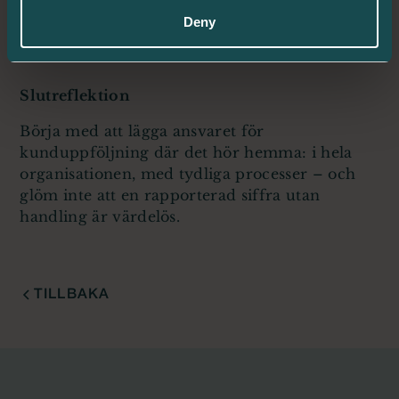
finnas tydliga incitament i hela organisationen
Deny
att hålla kunden nöjd.
Slutreflektion
Börja med att lägga ansvaret för
kunduppföljning där det hör hemma: i hela
organisationen, med tydliga processer – och
glöm inte att en rapporterad siffra utan
handling är värdelös.
TILLBAKA