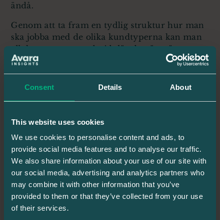
ändå.
Genom att ta fram en tydlig struktur hur man
ska jobba med de olika kundtyperna kan man
allokera resurser och tid där de gör störst
nytta.
Consent
Details
About
3. Reaktivitet i stället för proaktivitet
“Vi hör av oss när kunden kontaktar oss.” Det
This website uses cookies
är bekvämt, men det är reaktivt. Ett bättre sätt
We use cookies to personalise content and ads, to
är att ha ett system som upptäcker risk-
provide social media features and to analyse our traffic.
signaler.
We also share information about your use of our site with
our social media, advertising and analytics partners who
Att förhindra kundbortfall börjar med att
may combine it with other information that you’ve
definiera vilka signaler som ska trigga tidiga
provided to them or that they’ve collected from your use
möten, action, agenda.
of their services.