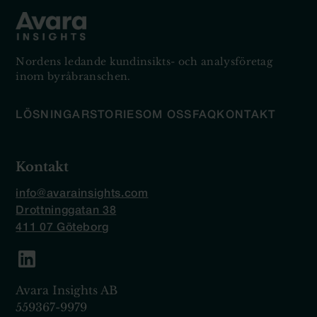
Nordens ledande kundinsikts- och analysföretag
inom byråbranschen.
LÖSNINGAR
STORIES
OM OSS
FAQ
KONTAKT
Kontakt
info@avarainsights.com
Drottninggatan 38
411 07 Göteborg
Avara Insights AB
559367-9979