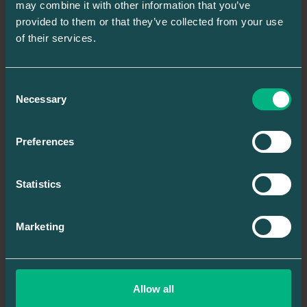
may combine it with other information that you’ve
Kommunikation -
I en tid av hybridarbete
provided to them or that they’ve collected from your use
kommunicerar vi över att antal växande
of their services.
kanaler och plattformar vilket skapar nya
utmaningar för kommunikation.
Consent
Kundrelationer
- AI har medfört stora
Necessary
Selection
förändringar inom kundservice, men det
finns delar av denna process som inte kan
eller bör automatiseras. Empati och
Preferences
förtroende är högst centralt och kan inte
skapas av något annan än en människa.
Statistics
Ledarskap
- Effektivt ledarskap är en central
del i dagens snabbföränderliga värld både
för individ- och organisationsnivå.
Marketing
Projektledning
- I en tid av komplexa
arbetsflöden blir mänsklig projektledning allt
mer viktigare.
Allow all