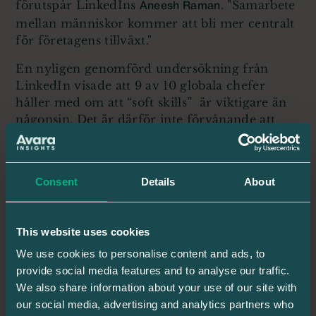
förutspår LinkedIns
. "Samarbete
Aneesh Raman
mellan människor kommer att bli mer centralt
för företagens tillväxt."
En nyligen genomförd undersökning från
LinkedIn visade att 9 av 10 globala chefer
håller med om att “soft skills” är viktigare än
någonsin. Det är därför inte förvånande att
kommunikation rankas som nummer ett på
listan över de mest efterfrågade färdigheterna
2024🙋
Consent
Details
About
Nedan har vi sammanställt de 4 egenskaperna
som toppar listan. Hela listan hittar ni här:
This website uses cookies
https://lnkd.in/gBh-6swv
We use cookies to personalise content and ads, to
provide social media features and to analyse our traffic.
We also share information about your use of our site with
Topplistan över mest efterfrågade
our social media, advertising and analytics partners who
färdigheterna 2024: