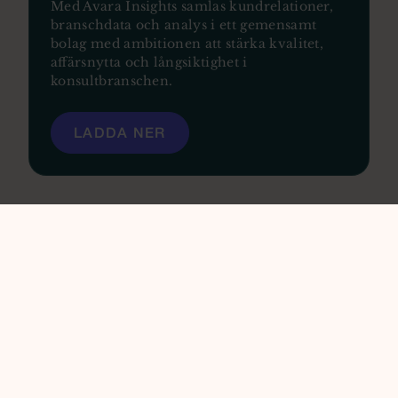
Med Avara Insights samlas kundrelationer,
branschdata och analys i ett gemensamt
bolag med ambitionen att stärka kvalitet,
aﬀärsnytta och långsiktighet i
konsultbranschen.
LADDA NER
VI JOBBAR MED FRAMTIDENS
ORGANISATIONER